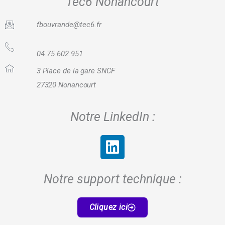
Tec6 Nonancourt
fbouvrande@tec6.fr
04.75.602.951
3 Place de la gare SNCF
27320 Nonancourt
Notre LinkedIn :
L
i
n
Notre support technique :
k
e
Cliquez ici
d